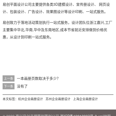
易创
平面设计公司
主要提供各类
3D建模设计
、
宣传册设计
、
网页设
计
、
包装设计
、
广告设计
、
效果图设计
等
设计印刷
、一站式服务。
易创致力于落地活动策划执行一站式服务，设计团队位浙江嘉兴,工厂
主要集中华北,华南,华中及东南地区,成本节省就近安排做到价格优
惠，从设计到印刷一站式服务。
一本画册页数取决于多少？
上一条
没有了
下一条
本文标签：
杭州企业画册设计
苏州企业画册设计
上海企业画册设计
© 2022 嘉兴易创品牌策划策划公司
浙ICP备19012337号-3
xml地图