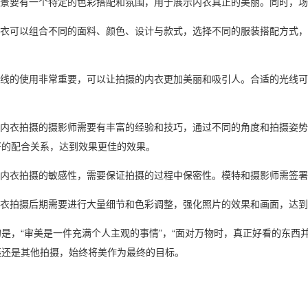
：场景要有一个特定的色彩搭配和氛围，用于展示内衣真正的美丽。同时，
：内衣可以组合不同的面料、颜色、设计与款式，选择不同的服装搭配方式
：光线的使用非常重要，可以让拍摄的内衣更加美丽和吸引人。合适的光线
作：内衣拍摄的摄影师需要有丰富的经验和技巧，通过不同的角度和拍摄姿
好的配合关系，达到效果更佳的效果。
因为内衣拍摄的敏感性，需要保证拍摄的过程中保密性。模特和摄影师需签
内衣拍摄后期需要进行大量细节和色彩调整，强化照片的效果和画面，达
是，“审美是一件充满个人主观的事情”，“面对万物时，真正好看的东西
摄还是其他拍摄，始终将美作为最终的目标。